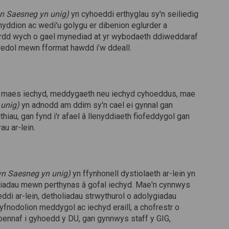
 yn Saesneg yn unig)
yn cyhoeddi erthyglau sy'n seiliedig
yddion ac wedi'u golygu er dibenion eglurder a
fordd wych o gael mynediad at yr wybodaeth ddiweddaraf
edol mewn fformat hawdd i'w ddeall.
 ym maes iechyd, meddygaeth neu iechyd cyhoeddus, mae
 unig)
yn adnodd am ddim sy'n cael ei gynnal gan
iau, gan fynd i'r afael â llenyddiaeth fiofeddygol gan
u ar-lein.
 yn Saesneg yn unig)
yn ffynhonell dystiolaeth ar-lein yn
iadau mewn perthynas â gofal iechyd. Mae'n cynnwys
di ar-lein, detholiadau strwythurol o adolygiadau
fnodolion meddygol ac iechyd eraill, a chofrestr o
 bennaf i gyhoedd y DU, gan gynnwys staff y GIG,