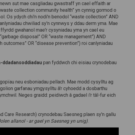
 mewn sut mae casgliadau gwastraff yn cael effaith ar
 “waste collection community health” yn cynnig gormod o
ol. Os ydych chi'n nodi'n benodol “waste collection” AND
 ganlyniadau chwiliad sy'n cynnwys y ddau derm yma. Mae
 ffyrdd gwahanol mae'r cysyniadau yma yn cael eu
OR “garbage disposal” OR “waste management”) AND
th outcomes” OR “disease prevention”) roi canlyniadau
a-ddadansoddiadau
pan fyddwch chi eisiau crynodebau
opïau neu esboniadau pellach. Mae modd cysylltu ag
golion garfanau ymgysylltu â'r cyhoedd a dosbarthu
ymchwil. Neges graidd: peidiwch â gadael i'r tâl-fur eich
and Care Research) crynodebau Saesneg plaen sy'n gallu
dolen allanol - ar gael yn Saesneg yn unig)
.