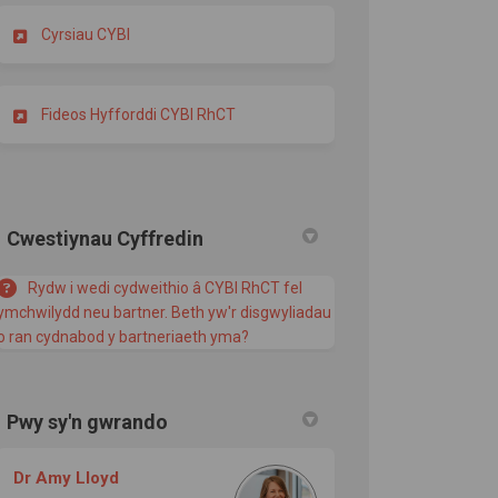
Cyrsiau CYBI
Fideos Hyfforddi CYBI RhCT
Cwestiynau Cyffredin
Rydw i wedi cydweithio â CYBI RhCT fel
ymchwilydd neu bartner. Beth yw'r disgwyliadau
o ran cydnabod y bartneriaeth yma?
Pwy sy'n gwrando
Dr Amy Lloyd