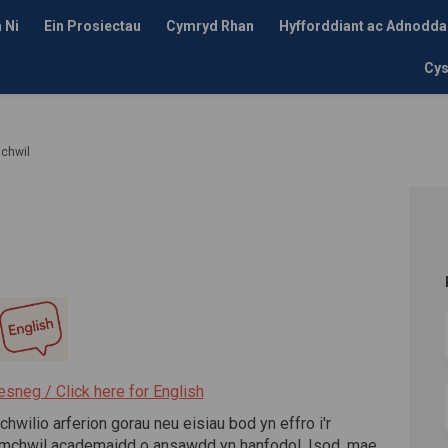
 Ni
Ein Prosiectau
Cymryd Rhan
Hyfforddiant ac Adnodda
Cys
chwil
il ar Facebook
mchwil Ar LinkedIn
 Ymchwil dolen
hwil Ar Twitter
(Dolen allanol)
sneg / Click here for English
chwilio arferion gorau neu eisiau bod yn effro i'r
mchwil academaidd o ansawdd yn hanfodol. Isod, mae