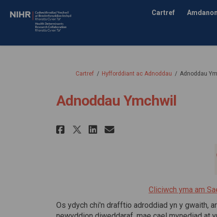
Cartref
Amdanon
Rydych yma:
Cartref
Hyfforddiant ac Adnoddau
Adnoddau Ym
Adnoddau Ymchwil
Rhannu Adnoddau Ymchw
Rhannu Adnoddau Y
E-bost Adnoddau
Rhannu Adnoddau Ymc
(Dolen allanol)
Cliciwch yma am Sae
Os ydych chi'n drafftio adroddiad yn y gwaith, ar
newyddion diweddaraf, mae cael mynediad at y