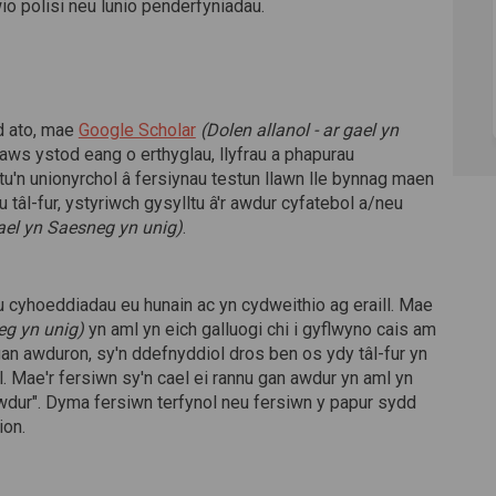
 polisi neu lunio penderfyniadau.
(Dolen allanol)
d ato, mae
Google Scholar
(Dolen allanol - ar gael yn
draws ystod eang o erthyglau, llyfrau a phapurau
u'n unionyrchol â fersiynau testun llawn lle bynnag maen
tâl-fur, ystyriwch gysylltu â'r awdur cyfatebol a/neu
gael yn Saesneg yn unig)
.
 cyhoeddiadau eu hunain ac yn cydweithio ag eraill. Mae
eg yn unig)
yn aml yn eich galluogi chi i gyflwyno cais am
an awduron, sy'n ddefnyddiol dros ben os ydy tâl-fur yn
. Mae'r fersiwn sy'n cael ei rannu gan awdur yn aml yn
 awdur". Dyma fersiwn terfynol neu fersiwn y papur sydd
ion.