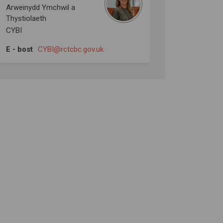
Arweinydd Ymchwil a
Thystiolaeth
CYBI
(Dolen allanol)
E - bost
CYBI@rctcbc.gov.uk