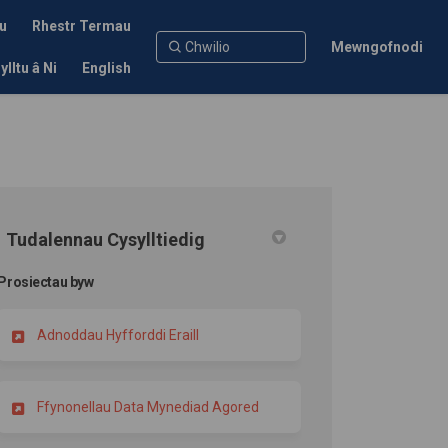
u
Rhestr Termau
Mewngofnodi
ylltu â Ni
English
Tudalennau Cysylltiedig
Prosiectau byw
Adnoddau Hyfforddi Eraill
Ffynonellau Data Mynediad Agored