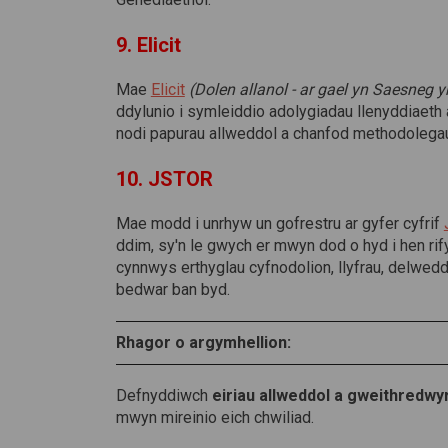
9. Elicit
(Dolen allanol)
Mae
Elicit
(Dolen allanol - ar gael yn Saesneg y
ddylunio i symleiddio adolygiadau llenyddiaet
nodi papurau allweddol a chanfod methodolegau 
10. JSTOR
Mae modd i unrhyw un gofrestru ar gyfer cyfrif
ddim, sy'n le gwych er mwyn dod o hyd i hen ri
cynnwys erthyglau cyfnodolion, llyfrau, delwed
bedwar ban byd.
Rhagor o argymhellion:
Defnyddiwch
eiriau allweddol a gweithredwy
mwyn mireinio eich chwiliad.