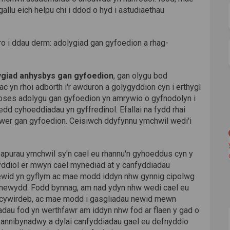
allu eich helpu chi i ddod o hyd i astudiaethau
fro i ddau derm: adolygiad gan gyfoedion a rhag-
ygiad anhysbys gan gyfoedion
, gan olygu bod
ac yn rhoi adborth i'r awduron a golygyddion cyn i erthygl
roses adolygu gan gyfoedion yn amrywio o gyfnodolyn i
d cyhoeddiadau yn gyffredinol. Efallai na fydd rhai
wer gan gyfoedion. Ceisiwch ddyfynnu ymchwil wedi'i
bapurau ymchwil sy'n cael eu rhannu'n gyhoeddus cyn y
ddiol er mwyn cael mynediad at y canfyddiadau
wid yn gyflym ac mae modd iddyn nhw gynnig cipolwg
u newydd. Fodd bynnag, am nad ydyn nhw wedi cael eu
u cywirdeb, ac mae modd i gasgliadau newid mewn
adau fod yn werthfawr am iddyn nhw fod ar flaen y gad o
 annibynadwy a dylai canfyddiadau gael eu defnyddio