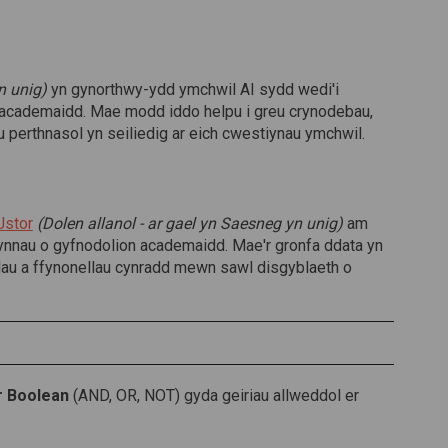
n unig)
yn gynorthwy-ydd ymchwil AI sydd wedi'i
h academaidd. Mae modd iddo helpu i greu crynodebau,
perthnasol yn seiliedig ar eich cwestiynau ymchwil.
(Dolen allanol)
Jstor
(Dolen allanol - ar gael yn Saesneg yn unig)
am
fynnau o gyfnodolion academaidd. Mae'r gronfa ddata yn
dau a ffynonellau cynradd mewn sawl disgyblaeth o
r Boolean
(AND, OR, NOT) gyda geiriau allweddol er