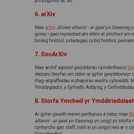
prifysgolion ac ati.
6. arXiv
(Dolen allanol)
Mae
arXiv
(Dolen allanol - ar gael yn Saesneg y
gorau i gael mynediad am ddim at ymchwil ym m
bioleg feintiol, ystadegau cyllid feintiol, pei
7. SocArXiv
Mae archif agored gwyddorau cymdeithasol
So
darparu llwyfan am ddim ar gyfer gwyddonwyr c
rhag-argraffiadau a phapurau wedi'u cyhoeddi.
Ymddygiadol, y Gyfraith, Addysg, y Celfyddydau
8. Storfa Ymchwil yr Ymddiriedolae
Ar gyfer gwaith mewn perthynas â natur, mae
St
allanol - ar gael yn Saesneg yn unig)
yn storfa 
cynhyrchu gan staff, naill ai yn unigol neu ar y 
Genedlaethol.