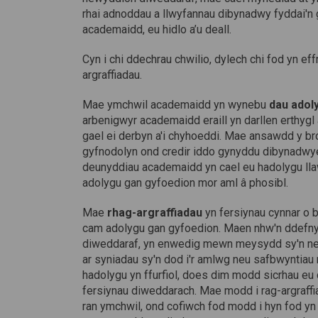
rhai adnoddau a llwyfannau dibynadwy fyddai'n g
academaidd, eu hidlo a’u deall.
Cyn i chi ddechrau chwilio, dylech chi fod yn ef
argraffiadau.
Mae ymchwil academaidd yn wynebu
dau adol
arbenigwyr academaidd eraill yn darllen erthygl 
gael ei derbyn a'i chyhoeddi. Mae ansawdd y b
gyfnodolyn ond credir iddo gynyddu dibynadwyed
deunyddiau academaidd yn cael eu hadolygu lla
adolygu gan gyfoedion mor aml â phosibl.
Mae
rhag-argraffiadau
yn fersiynau cynnar o 
cam adolygu gan gyfoedion. Maen nhw'n ddefny
diweddaraf, yn enwedig mewn meysydd sy'n ne
ar syniadau sy'n dod i'r amlwg neu safbwyntia
hadolygu yn ffurfiol, does dim modd sicrhau e
fersiynau diweddarach. Mae modd i rag-argraffi
ran ymchwil, ond cofiwch fod modd i hyn fod yn