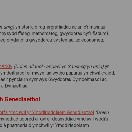
n unig)
yn storfa o rag-argraffiadau ac un o'r mannau
eysydd ffiseg, mathemateg, gwyddorau cyfrifiadurol,
rianneg drydanol a gwyddorau systemau, ac economeg.
(Dolen allanol)
cArXiv
(Dolen allanol - ar gael yn Saesneg yn unig)
yn
ymdeithasol er mwyn lanlwytho papurau ymchwil craidd,
 Mae'r pynciau'n cynnwys Gwyddorau Cymdeithasol ac
 a Dyniaethau.
th Genedlaethol
(Dolen allanol)
orfa Ymchwil yr Ymddiriedolaeth Genedlaethol
(Dolen
mynediad agored ar gyfer deunyddiau ymchwil wedi'u
cyd â phartneriaid ymchwil yr Ymddiriedolaeth