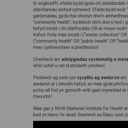
Er enghraifft, efallai bydd gyda chi ddiddordeb
ddeilliannau iechyd cymuned. Efallai bydd nodi
ganlyniadau, gyda rhai ohonyn nhw'n amherthnas
“community health”, byddwch chi'n dod o hyd i
hefyd modd i chi ddefnyddio OR er mwyn nodi'r
trafod. Felly mae modd i (“waste collection” 
(“community health” OR “public health” OR “heal
mwy cynhwysfawr a pherthnasol.
Chwiliwch am
adolygiadau systematig a met
lefel uchel o ran tystiolaeth ymchwil.
Peidiwch ag oedi cyn
cysylltu ag awduron
am g
awduron ar LinkedIn hefyd, ac mae gyda phrifys
polisi all fod yn gymorth wrth gael mynediad at 
rhwystro!
Mae gan y NIHR (National Institute for Health 
bod yn haws i'w deall. Gwelwch eu fideo isod
(