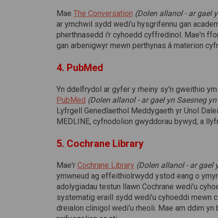
(Dolen allanol)
Mae
The Conversation
(Dolen allanol - ar gael
ar ymchwil sydd wedi'u hysgrifennu gan academ
pherthnasedd i'r cyhoedd cyffredinol. Mae'n f
gan arbenigwyr mewn perthynas â materion cyfr
4. PubMed
Yn ddelfrydol ar gyfer y rheiny sy'n gweithio
(Dolen allanol)
PubMed
(Dolen allanol - ar gael yn Saesneg yn
Lyfrgell Genedlaethol Meddygaeth yr Unol Daleith
MEDLINE, cyfnodolion gwyddorau bywyd, a llyfra
5. Cochrane Library
(Dolen allanol)
Mae'r
Cochrane Library
(Dolen allanol - ar gael
ymwneud ag effeithiolrwydd ystod eang o ymyr
adolygiadau testun llawn Cochrane wedi'u cyhoed
systematig eraill sydd wedi'u cyhoeddi mewn cy
dreialon clinigol wedi'u rheoli. Mae am ddim yn