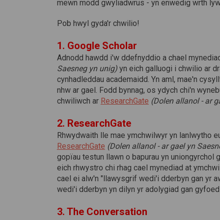
mewn modd gwyliadwrus - yn enwedig wrth lywio
Pob hwyl gyda'r chwilio!
1. Google Scholar
Adnodd hawdd i'w ddefnyddio a chael mynedia
Saesneg yn unig)
yn eich galluogi i chwilio ar 
cynhadleddau academaidd. Yn aml, mae'n cysyllt
nhw ar gael. Fodd bynnag, os ydych chi'n wynebu 
(Dolen allanol)
chwiliwch ar
ResearchGate
(Dolen allanol - ar 
2. ResearchGate
Rhwydwaith lle mae ymchwilwyr yn lanlwytho eu
(Dolen allanol)
ResearchGate
(Dolen allanol - ar gael yn Saesn
gopïau testun llawn o bapurau yn uniongyrchol g
eich rhwystro chi rhag cael mynediad at ymchwil
cael ei alw'n "llawysgrif wedi'i dderbyn gan yr
wedi'i dderbyn yn dilyn yr adolygiad gan gyfoed
3. The Conversation